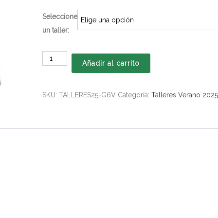
Seleccione
un taller:
Talleres
Añadir al carrito
Verano
2025
-
SKU:
TALLERES25-G6V
Categoría:
Talleres Verano 202
Grupo
6
1°
a
4°
Medio
Virtual Academy
.
cantidad
videoconferencia, una vez por semana. Las clases se desarrollan junto