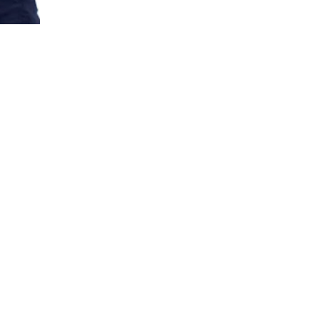
demy
.
videoconferencia, una vez por semana. Las clases se desarrollan junto