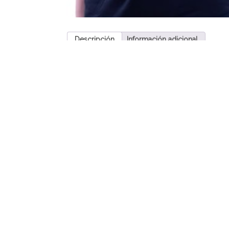
Descripción
Información adicional
Descripción
Inscripción para los Talleres 2025 de Virtual Aca
Cada taller contempla clases en vivo, a través de 
otros compañeros de la misma edad.
Calendario 2025:
Inicio talleres: 14 de abril de 2025.
Término de talleres: 26 de septiembre de 2025.
Valor por taller:
$140.000 (pago único por taller)-.