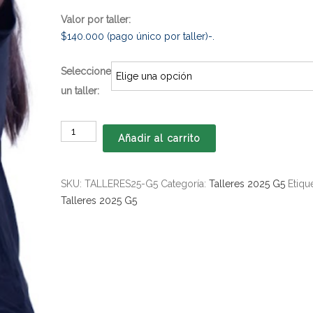
Valor por taller:
$140.000 (pago único por taller)-.
Seleccione
un taller:
Talleres
Añadir al carrito
2025
-
Grupo
SKU:
TALLERES25-G5
Categoría:
Talleres 2025 G5
Etiqu
5
Talleres 2025 G5
6°,
7°
y
8°
Básico
cantidad